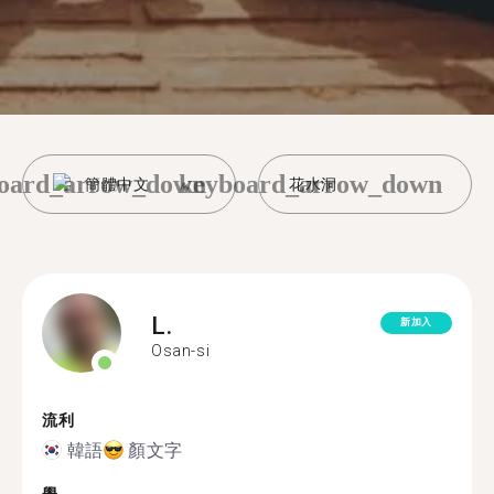
oard_arrow_down
keyboard_arrow_down
簡體中文
花水洞
L.
新加入
Osan-si
流利
韓語
顏文字