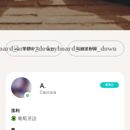
oard_arrow_down
keyboard_arrow_down
簡體中文
歐納波利斯
A.
新加入
Caucaia
流利
葡萄牙語