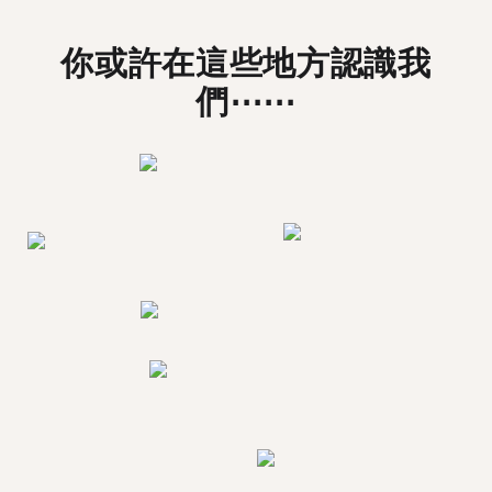
你或許在這些地方認識我
們⋯⋯