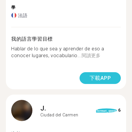
學
法語
我的語言學習目標
Hablar de lo que sea y aprender de eso a
conocer lugares, vocabulario...
閱讀更多
下載APP
J.
6
format_quote
Ciudad del Carmen