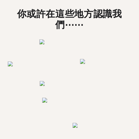
你或許在這些地方認識我
們⋯⋯