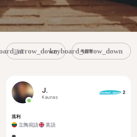
oard_arrow_down
keyboard_arrow_down
考那斯
J.
2
format_quote
Kaunas
流利
立陶宛語
英語