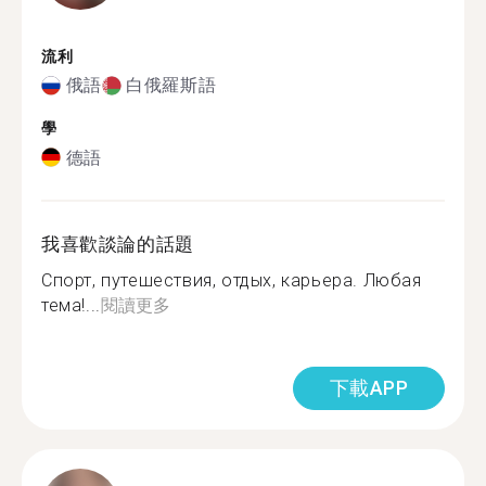
流利
俄語
白俄羅斯語
學
德語
我喜歡談論的話題
Спорт, путешествия, отдых, карьера. Любая
тема!...
閱讀更多
下載APP