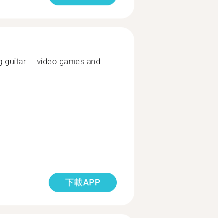
ng guitar ... video games and
下載APP