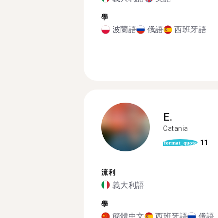
學
波蘭語
俄語
西班牙語
E.
Catania
11
format_quote
流利
義大利語
學
簡體中文
西班牙語
俄語