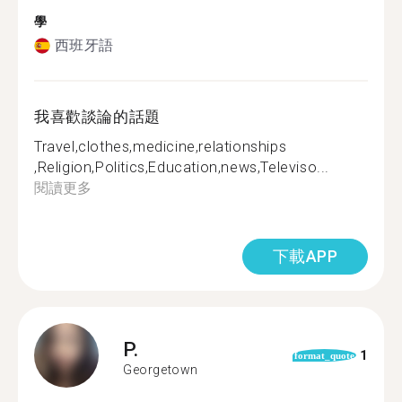
學
西班牙語
我喜歡談論的話題
Travel,clothes,medicine,relationships
,Religion,Politics,Education,news,Televiso...
閱讀更多
下載APP
P.
1
format_quote
Georgetown