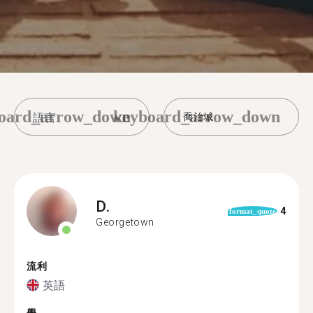
oard_arrow_down
keyboard_arrow_down
喬治城
D.
4
format_quote
Georgetown
流利
英語