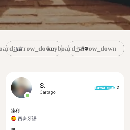
oard_arrow_down
keyboard_arrow_down
卡塔哥
S.
2
format_quote
Cartago
流利
西班牙語