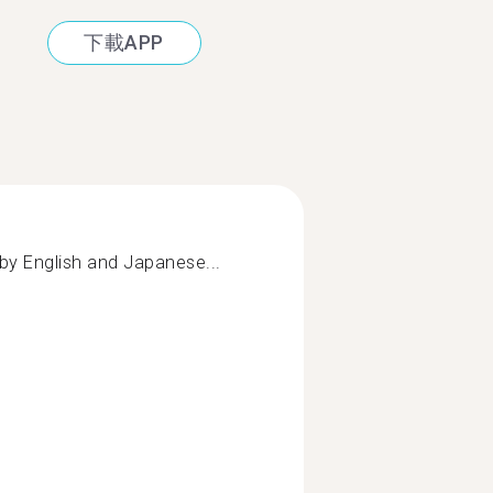
下載APP
by English and Japanese...