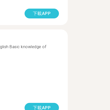
下載APP
glish Basic knowledge of
下載APP