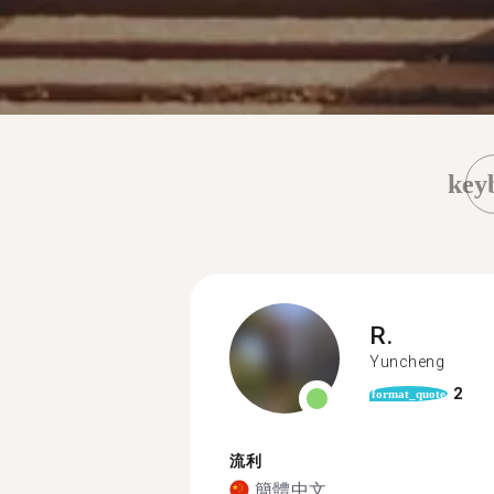
key
R.
Yuncheng
2
format_quote
流利
簡體中文