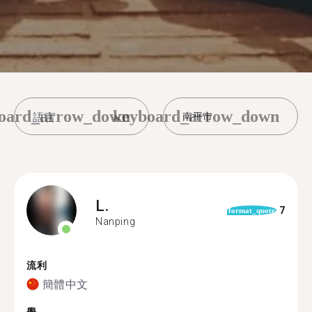
oard_arrow_down
keyboard_arrow_down
南平市
L.
7
format_quote
Nanping
流利
簡體中文