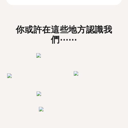
你或許在這些地方認識我
們⋯⋯