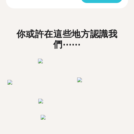
你或許在這些地方認識我
們⋯⋯