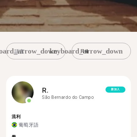
oard_arrow_down
keyboard_arrow_down
貝倫
R.
新加入
São Bernardo do Campo
流利
葡萄牙語