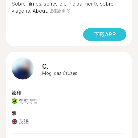
Sobre filmes, séries e principalmente sobre
viagens. About...
閱讀更多
下載APP
C.
Mogi das Cruzes
流利
葡萄牙語
學
英語