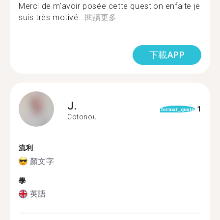
Merci de m'avoir posée cette question enfaite je
suis très motivé...
閱讀更多
下載APP
J.
1
format_quote
Cotonou
流利
顏文字
學
英語