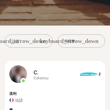
oard_arrow_down
keyboard_arrow_down
科托努
C.
2
format_quote
Cotonou
流利
法語