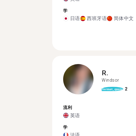
学
日语
西班牙语
简体中文
R.
Windsor
2
format_quote
流利
英语
学
法语