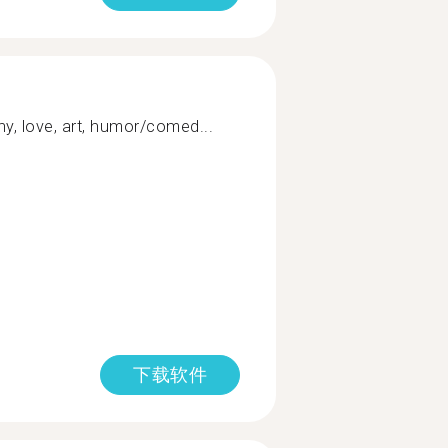
hy, love, art, humor/comed...
下载软件