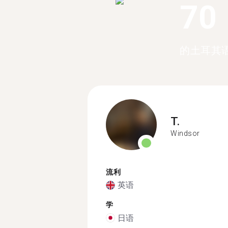
70
的土耳其
T.
Windsor
流利
英语
学
日语