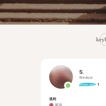
key
S.
Windsor
1
format_quote
流利
英语