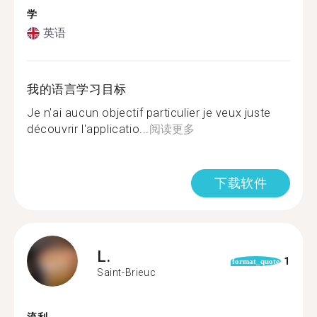
学
英语
我的语言学习目标
Je n'ai aucun objectif particulier je veux juste
découvrir l'applicatio...
阅读更多
下载软件
L.
1
format_quote
Saint-Brieuc