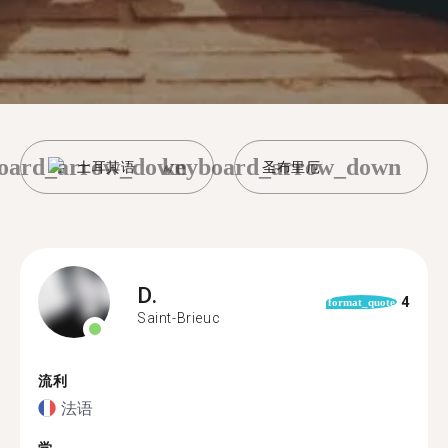
oard_arrow_down
keyboard_arrow_down
土耳其语
圣布里厄
D.
4
format_quote
Saint-Brieuc
流利
法语