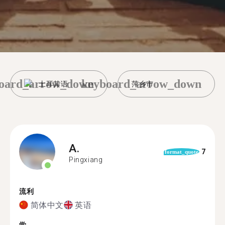
oard_arrow_down
keyboard_arrow_down
土耳其语
萍乡市
A.
7
format_quote
Pingxiang
流利
简体中文
英语