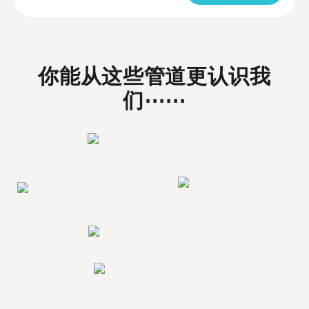
你能从这些管道更认识我
们⋯⋯