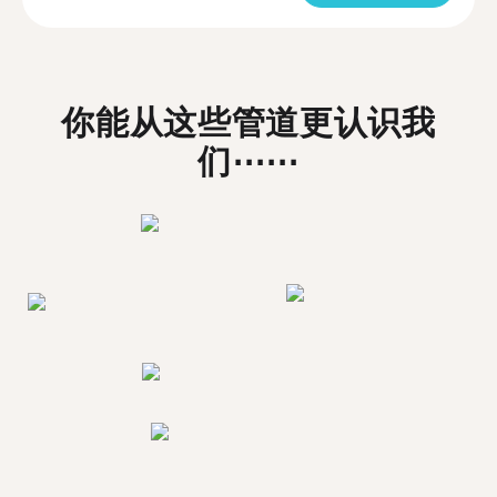
你能从这些管道更认识我
们⋯⋯