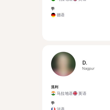
学
德语
D.
Nagpur
流利
马拉地语
英语
学
法语