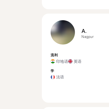
A.
Nagpur
流利
印地语
英语
学
法语