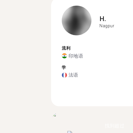
H.
Nagpur
流利
印地语
学
法语
找到超过