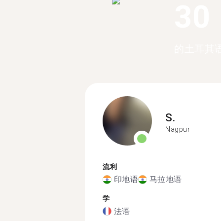
30
的土耳其
S.
Nagpur
流利
印地语
马拉地语
学
法语