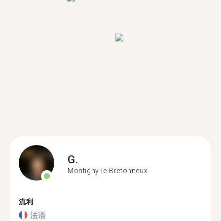
G.
Montigny-le-Bretonneux
流利
法语