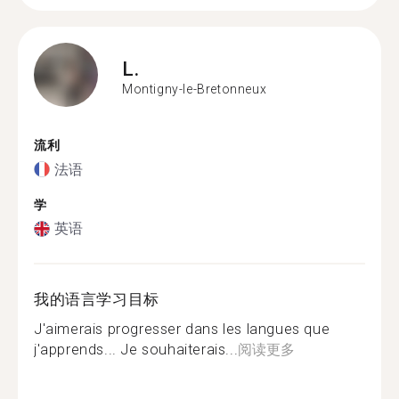
L.
Montigny-le-Bretonneux
流利
法语
学
英语
我的语言学习目标
J'aimerais progresser dans les langues que
j'apprends... Je souhaiterais...
阅读更多