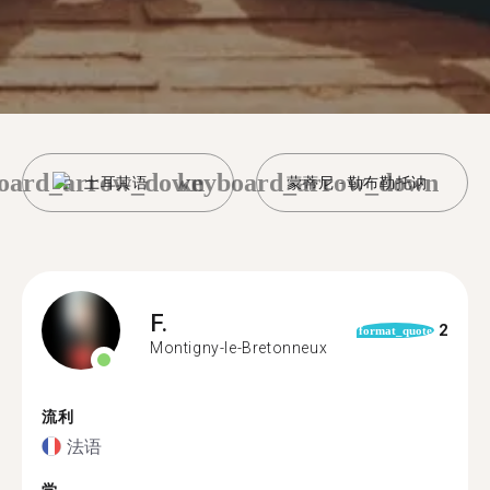
oard_arrow_down
keyboard_arrow_down
土耳其语
蒙蒂尼 - 勒布勒托讷
F.
2
format_quote
Montigny-le-Bretonneux
流利
法语