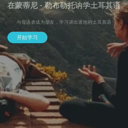
在蒙蒂尼 - 勒布勒托讷学土耳其语
与母语者成为朋友，学习讲出道地的土耳其语
开始学习