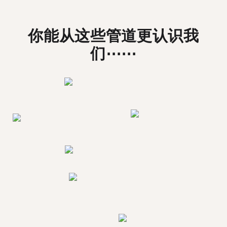
你能从这些管道更认识我
们⋯⋯