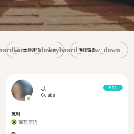
oard_arrow_down
keyboard_arrow_down
土耳其语
伊塔茹巴
J.
新加入
Cuiabá
流利
葡萄牙语