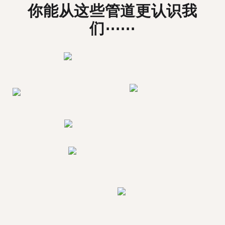
你能从这些管道更认识我
们⋯⋯