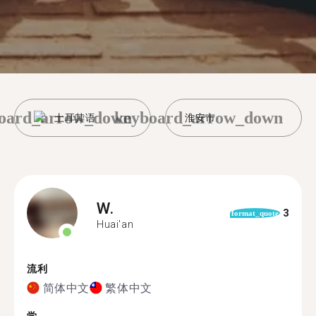
oard_arrow_down
keyboard_arrow_down
土耳其语
淮安市
W.
3
format_quote
Huai'an
流利
简体中文
繁体中文