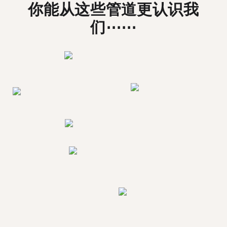
你能从这些管道更认识我
们⋯⋯