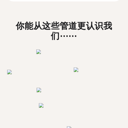
你能从这些管道更认识我
们⋯⋯