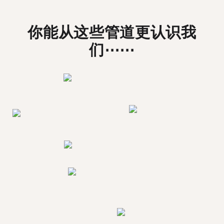
你能从这些管道更认识我
们⋯⋯