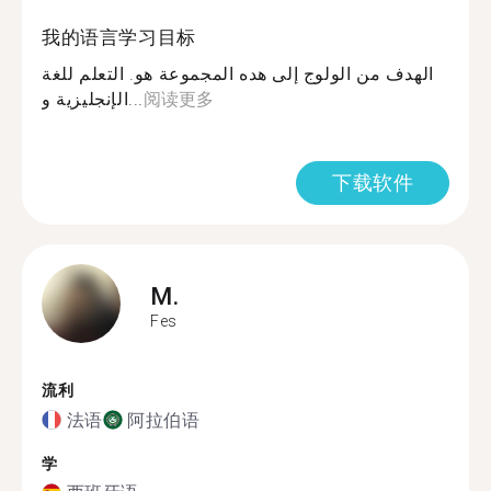
我的语言学习目标
الهدف من الولوج إلى هده المجموعة هو. التعلم للغة
الإنجليزية و...
阅读更多
下载软件
M.
Fes
流利
法语
阿拉伯语
学