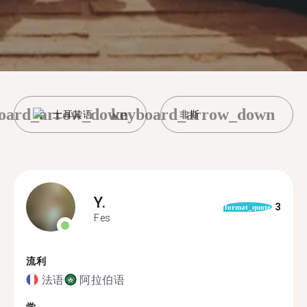
oard_arrow_down
keyboard_arrow_down
土耳其语
非斯
Y.
3
format_quote
Fes
流利
法语
阿拉伯语