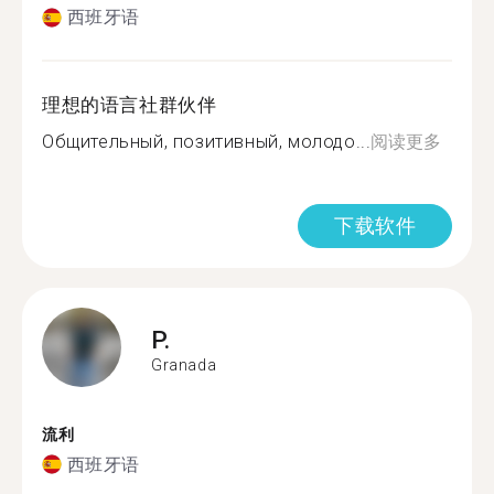
西班牙语
理想的语言社群伙伴
Общительный, позитивный, молодо...
阅读更多
下载软件
P.
Granada
流利
西班牙语