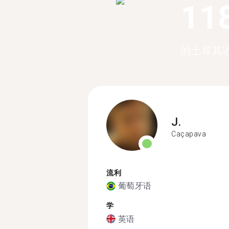
11
的土耳其
J.
Caçapava
流利
葡萄牙语
学
英语