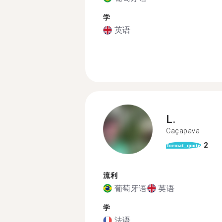
学
英语
L.
Caçapava
2
format_quote
流利
葡萄牙语
英语
学
法语