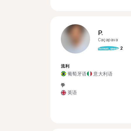
P.
Caçapava
2
format_quote
流利
葡萄牙语
意大利语
学
英语