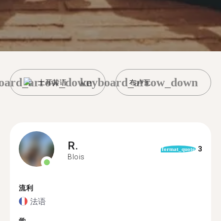
oard_arrow_down
keyboard_arrow_down
土耳其语
布卢瓦
R.
3
format_quote
Blois
流利
法语