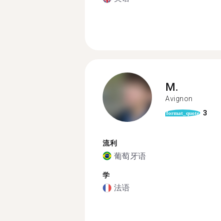
M.
Avignon
3
format_quote
流利
葡萄牙语
学
法语