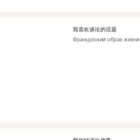
我喜欢谈论的话题
Французский образ жизни 