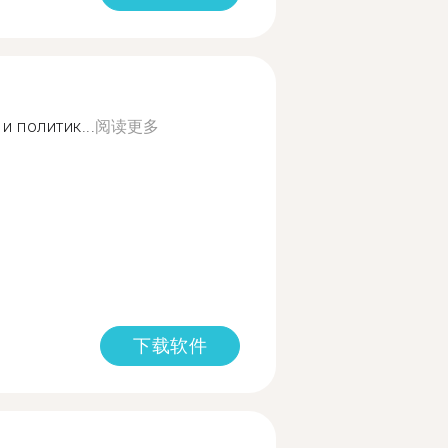
и политик...
阅读更多
下载软件