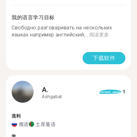
我的语言学习目标
Свободно разговаривать на нескольких
языках например английский,...
阅读更多
下载软件
A.
1
format_quote
Ashgabat
流利
俄语
土库曼语
学