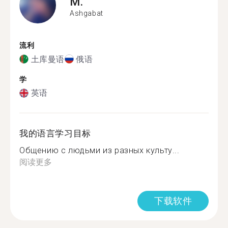
M.
Ashgabat
流利
土库曼语
俄语
学
英语
我的语言学习目标
Общению с людьми из разных культу...
阅读更多
下载软件