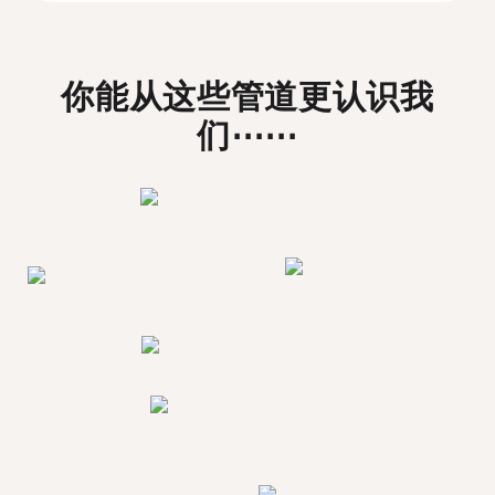
你能从这些管道更认识我
们⋯⋯