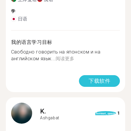
学
日语
我的语言学习目标
Свободно говорить на японском и на
английском язык...
阅读更多
下载软件
K.
1
format_quote
Ashgabat