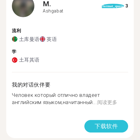
M.
3
format_quote
Ashgabat
流利
土库曼语
英语
学
土耳其语
我的对话伙伴要
Человек который отлично владеет
английским языком,начитанный...
阅读更多
下载软件