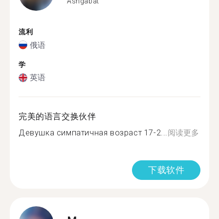
Ashgabat
流利
俄语
学
英语
完美的语言交换伙伴
Девушка симпатичная возраст 17-2...
阅读更多
下载软件