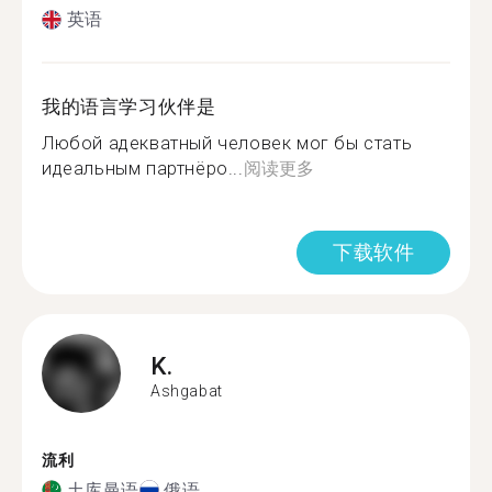
英语
我的语言学习伙伴是
Любой адекватный человек мог бы стать
идеальным партнёро...
阅读更多
下载软件
K.
Ashgabat
流利
土库曼语
俄语