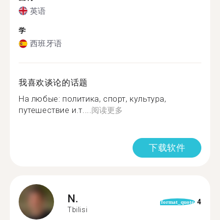
英语
学
西班牙语
我喜欢谈论的话题
На любые: политика, спорт, культура,
путешествие и.т....
阅读更多
下载软件
N.
4
format_quote
Tbilisi