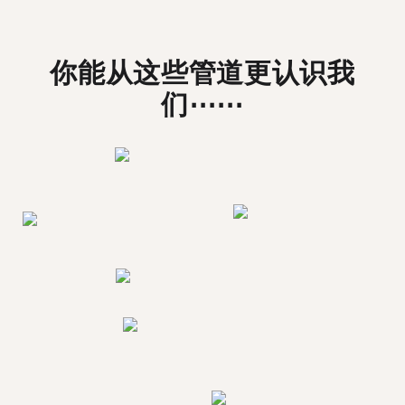
你能从这些管道更认识我
们⋯⋯