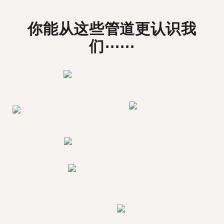
你能从这些管道更认识我
们⋯⋯