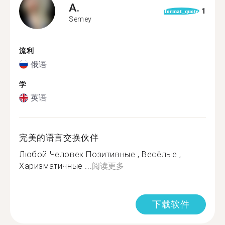
A.
1
format_quote
Semey
流利
俄语
学
英语
完美的语言交换伙伴
Любой Человек Позитивные , Весёлые ,
Харизматичные ...
阅读更多
下载软件