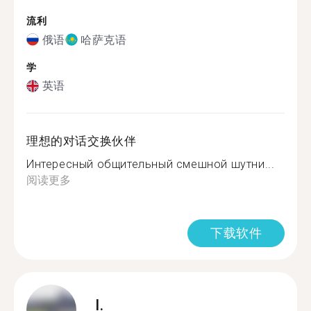
流利
俄语
哈萨克语
学
英语
理想的对话交换伙伴
Интересный общительный смешной шутни...
阅读更多
下载软件
I.