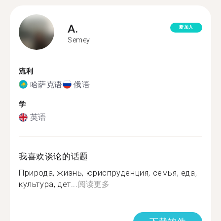
A.
新加入
Semey
流利
哈萨克语
俄语
学
英语
我喜欢谈论的话题
Природа, жизнь, юриспруденция, семья, еда,
культура, дет...
阅读更多