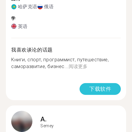
哈萨克语
俄语
学
英语
我喜欢谈论的话题
Книги, спорт, программист, путешествие,
саморазвитие, бизнес...
阅读更多
下载软件
A.
Semey