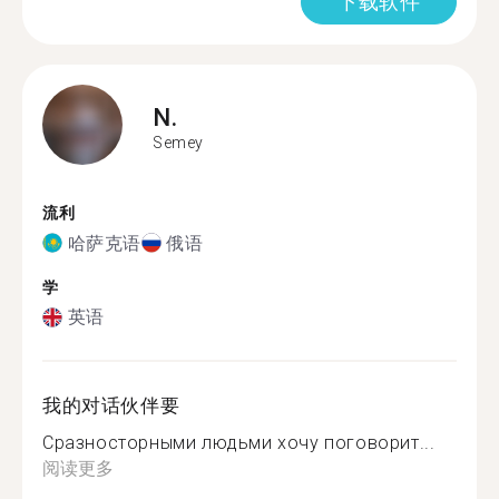
下载软件
N.
Semey
流利
哈萨克语
俄语
学
英语
我的对话伙伴要
Сразносторными людьми хочу поговорит...
阅读更多