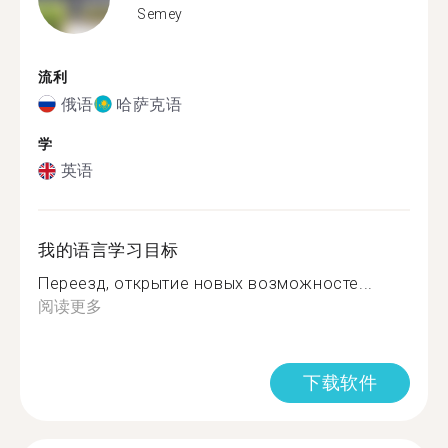
Semey
流利
俄语
哈萨克语
学
英语
我的语言学习目标
Переезд, открытие новых возможносте...
阅读更多
下载软件