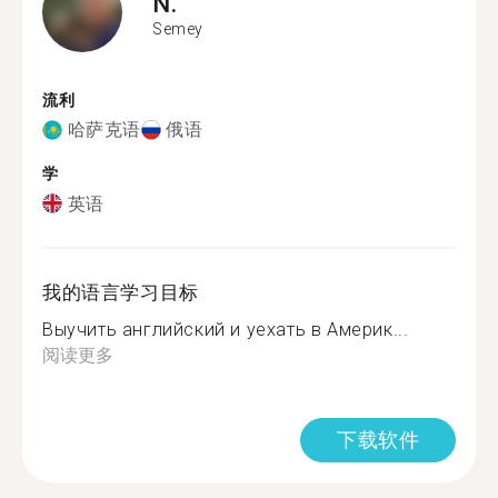
N.
Semey
流利
哈萨克语
俄语
学
英语
我的语言学习目标
Выучить английский и уехать в Америк...
阅读更多
下载软件