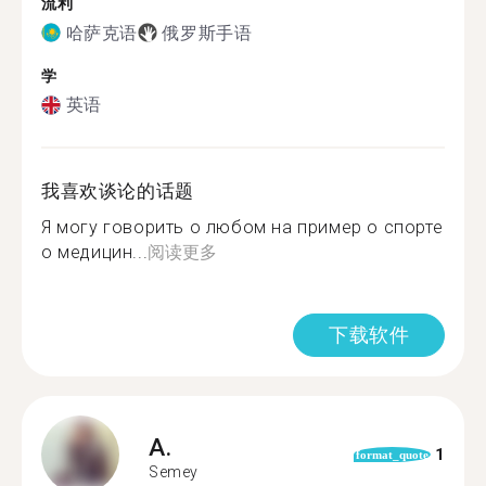
流利
哈萨克语
俄罗斯手语
学
英语
我喜欢谈论的话题
Я могу говорить о любом на пример о спорте
о медицин...
阅读更多
下载软件
A.
1
format_quote
Semey