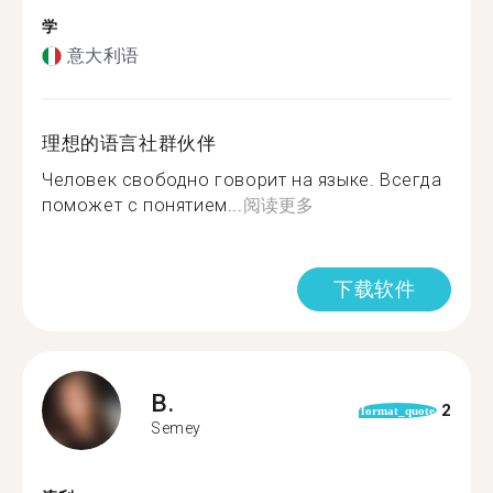
学
意大利语
理想的语言社群伙伴
Человек свободно говорит на языке. Всегда
поможет с понятием...
阅读更多
下载软件
B.
2
format_quote
Semey