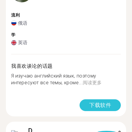
流利
俄语
学
英语
我喜欢谈论的话题
Я изучаю английский язык, поэтому
интересуют все темы, кроме...
阅读更多
下载软件
D.