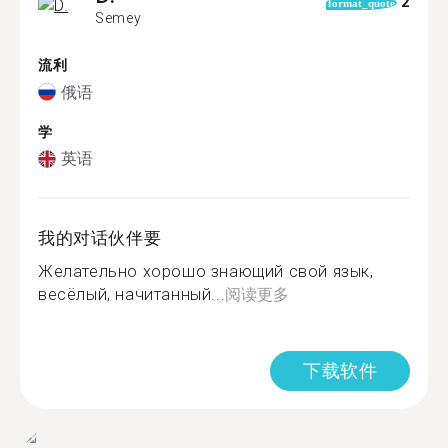
2
format_quote
Semey
流利
俄语
学
英语
我的对话伙伴要
Желательно хорошо знающий свой язык,
весёлый, начитанный...
阅读更多
下载软件