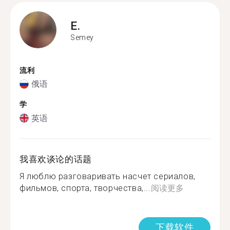
E.
Semey
流利
俄语
学
英语
我喜欢谈论的话题
Я люблю разговаривать насчет сериалов,
фильмов, спорта, творчества,...
阅读更多
下载软件