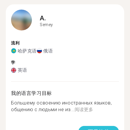
A.
Semey
流利
哈萨克语
俄语
学
英语
我的语言学习目标
Большему освоению иностранных языков,
общению с людьми не из...
阅读更多