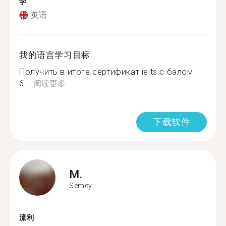
学
英语
我的语言学习目标
Получить в итоге сертификат ielts с балом
6....
阅读更多
下载软件
M.
Semey
流利