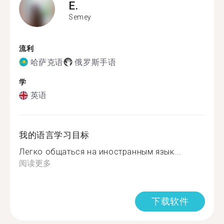
E.
Semey
流利
哈萨克语
俄罗斯手语
学
英语
我的语言学习目标
Легко общаться на иностранным язык...
阅读更多
下载软件