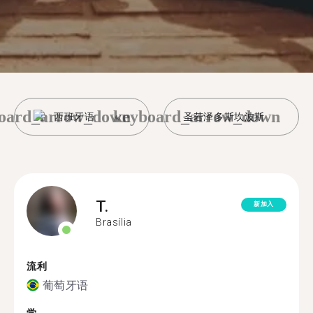
oard_arrow_down
keyboard_arrow_down
西班牙语
圣若泽多斯坎波斯
T.
新加入
Brasília
流利
葡萄牙语