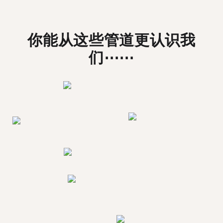
你能从这些管道更认识我
们⋯⋯