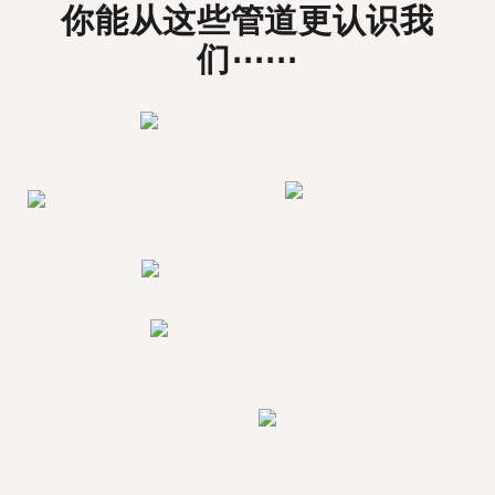
你能从这些管道更认识我
们⋯⋯