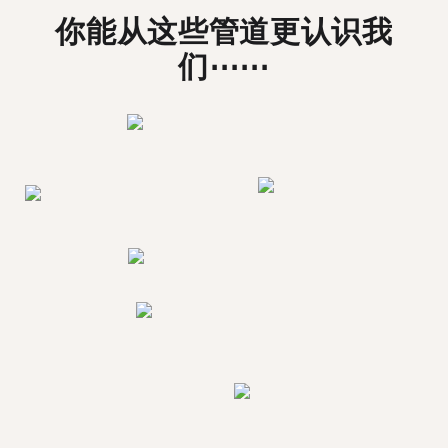
你能从这些管道更认识我
们⋯⋯