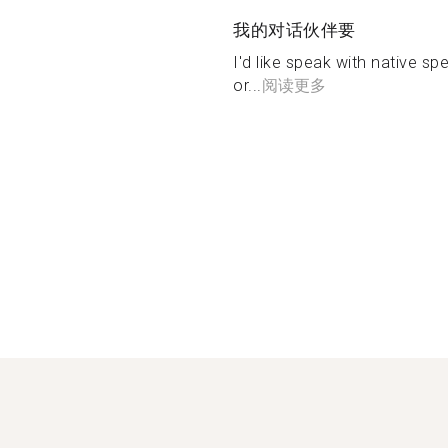
我的对话伙伴要
I'd like speak with native s
or...
阅读更多