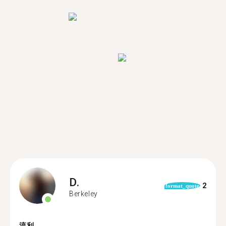
D.
2
format_quote
Berkeley
流利