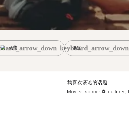
board_arrow_down
keyboard_arrow_down
俄语
湛江
我喜欢谈论的话题
Movies, soccer ⚽, cultures, t