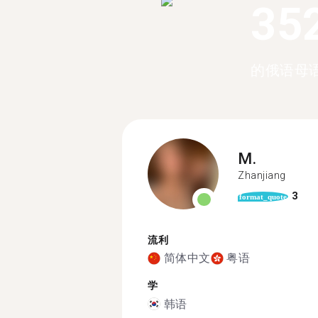
35
的俄语母
M.
Zhanjiang
3
format_quote
流利
简体中文
粤语
学
韩语