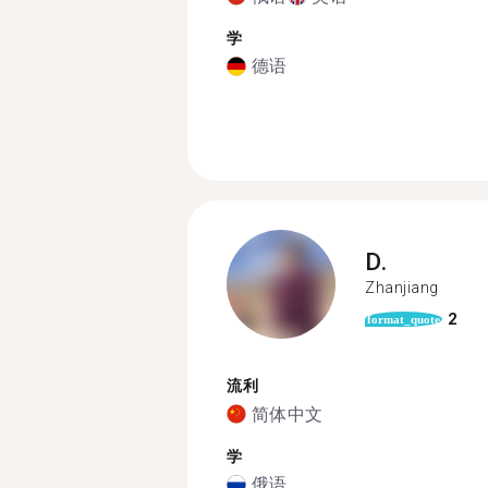
学
德语
D.
Zhanjiang
2
format_quote
流利
简体中文
学
俄语