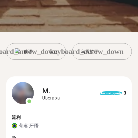
oard_arrow_down
keyboard_arrow_down
俄语
乌贝拉巴
M.
3
format_quote
Uberaba
流利
葡萄牙语