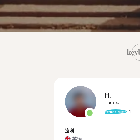
key
H.
Tampa
1
format_quote
流利
英语