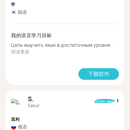
学
韩语
我的语言学习目标
Цель выучить язык в достаточным уровне...
阅读更多
下载软件
S.
1
format_quote
Seoul
流利
俄语