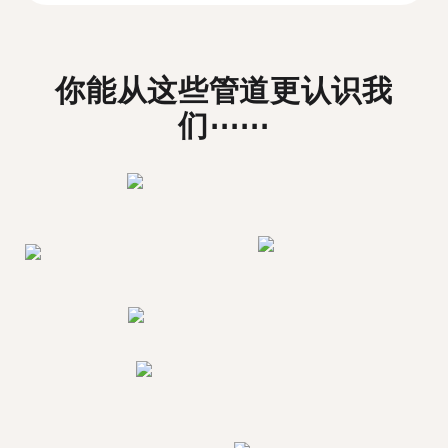
你能从这些管道更认识我
们⋯⋯