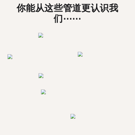
你能从这些管道更认识我
们⋯⋯