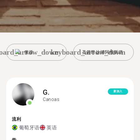
oard_arrow_down
keyboard_arrow_down
俄语
圣若昂达博阿维斯塔
G.
新加入
Canoas
流利
葡萄牙语
英语