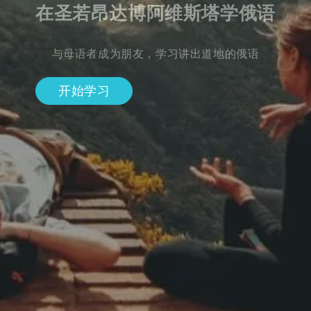
在圣若昂达博阿维斯塔学俄语
与母语者成为朋友，学习讲出道地的俄语
开始学习