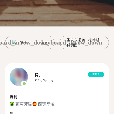
圣安东尼奥 - 杜德斯
oard_arrow_down
keyboard_arrow_down
俄语
科贝图
R.
新加入
São Paulo
流利
葡萄牙语
西班牙语