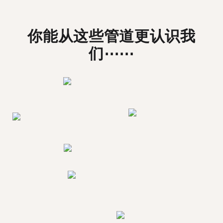
你能从这些管道更认识我
们⋯⋯