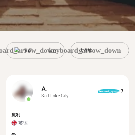
oard_arrow_down
keyboard_arrow_down
俄语
盐湖城
A.
7
format_quote
Salt Lake City
流利
英语