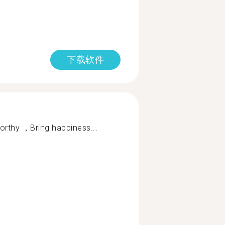
下载软件
rthy ，Bring happiness...