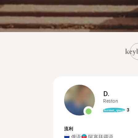
key
D.
Reston
3
format_quote
流利
俄语
阿塞拜疆语