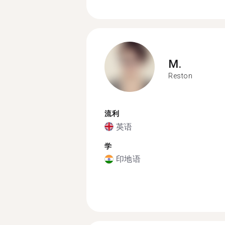
M.
Reston
流利
英语
学
印地语