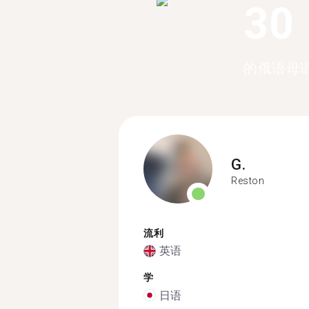
30
的俄语母
G.
Reston
流利
英语
学
日语