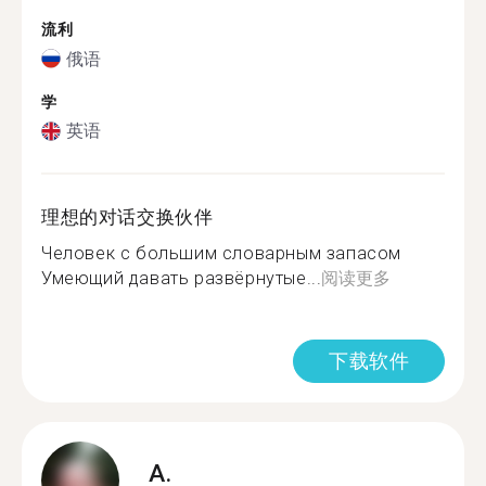
流利
俄语
学
英语
理想的对话交换伙伴
Человек с большим словарным запасом
Умеющий давать развёрнутые...
阅读更多
下载软件
A.