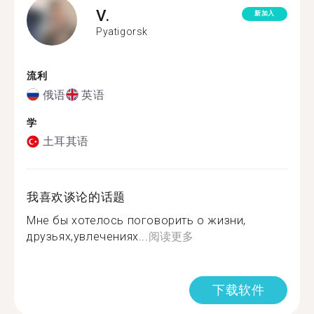
V.
新加入
Pyatigorsk
流利
俄语
英语
学
土耳其语
我喜欢谈论的话题
Мне бы хотелось поговорить о жизни,
друзьях,увлечениях...
阅读更多
下载软件