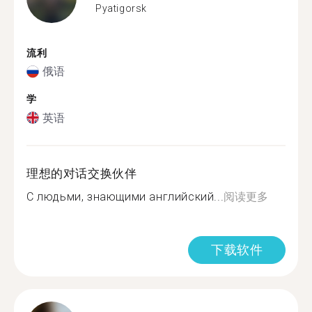
Pyatigorsk
流利
俄语
学
英语
理想的对话交换伙伴
С людьми, знающими английский...
阅读更多
下载软件