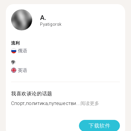
A.
Pyatigorsk
流利
俄语
学
英语
我喜欢谈论的话题
Спорт,политика,путешестви...
阅读更多
下载软件