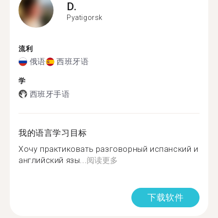
D.
Pyatigorsk
流利
俄语
西班牙语
学
西班牙手语
我的语言学习目标
Хочу практиковать разговорный испанский и
английский язы...
阅读更多
下载软件