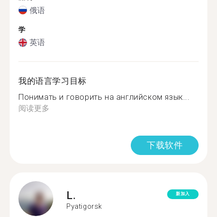
俄语
学
英语
我的语言学习目标
Понимать и говорить на английском язык...
阅读更多
下载软件
L.
新加入
Pyatigorsk