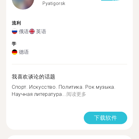
Pyatigorsk
流利
俄语
英语
学
德语
我喜欢谈论的话题
Спорт. Искусство. Политика. Рок музыка.
Научная литература...
阅读更多
下载软件