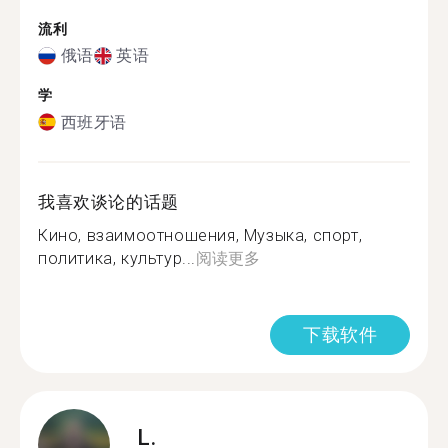
流利
俄语
英语
学
西班牙语
我喜欢谈论的话题
Кино, взаимоотношения, Музыка, спорт,
политика, культур...
阅读更多
下载软件
L.