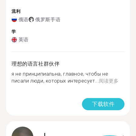
流利
俄语
俄罗斯手语
学
英语
理想的语言社群伙伴
я не принципиальна, главное, чтобы не
писали люди, которых интересует...
阅读更多
下载软件
J.