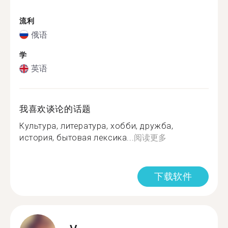
流利
俄语
学
英语
我喜欢谈论的话题
Культура, литература, хобби, дружба,
история, бытовая лексика...
阅读更多
下载软件