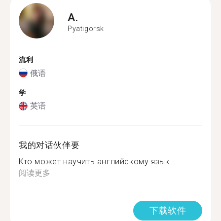
A.
Pyatigorsk
流利
俄语
学
英语
我的对话伙伴要
Кто может научить английскому язык...
阅读更多
下载软件