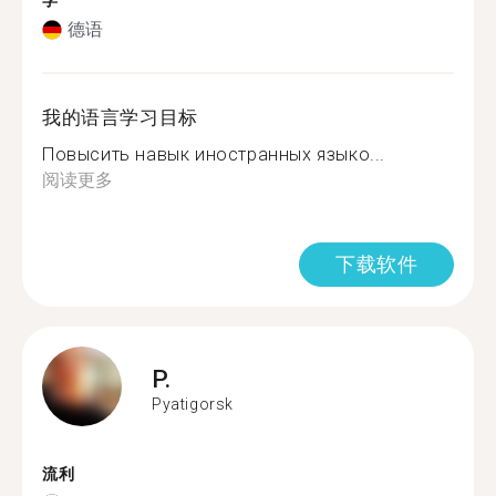
学
德语
我的语言学习目标
Повысить навык иностранных языко...
阅读更多
下载软件
P.
Pyatigorsk
流利