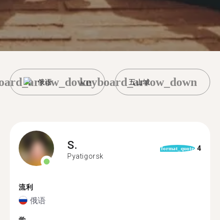
oard_arrow_down
keyboard_arrow_down
俄语
五山城
S.
4
format_quote
Pyatigorsk
流利
俄语