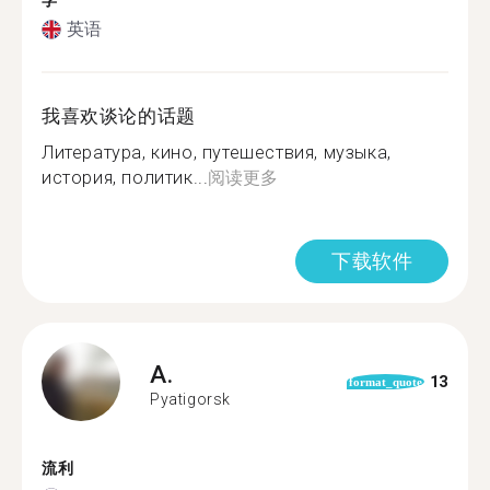
学
英语
我喜欢谈论的话题
Литература, кино, путешествия, музыка,
история, политик...
阅读更多
下载软件
A.
13
format_quote
Pyatigorsk
流利