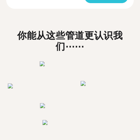
你能从这些管道更认识我
们⋯⋯