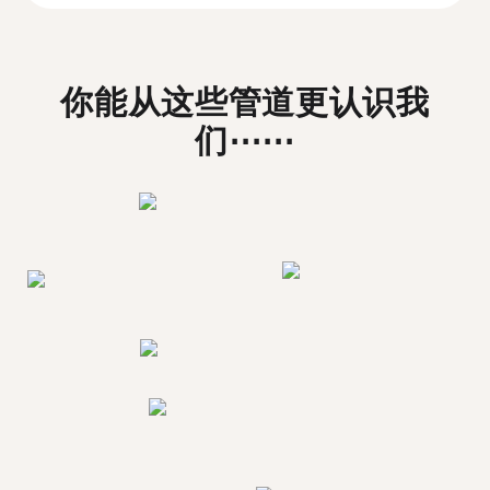
你能从这些管道更认识我
们⋯⋯